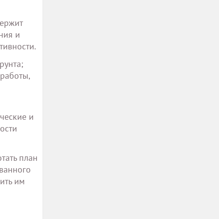
держит
ния и
тивности.
рунта;
работы,
ческие и
ости
тать план
ованного
ить им