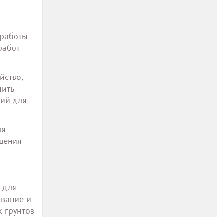
 работы
работ
йство,
чить
вий для
ля
чшения
 для
ование и
к грунтов