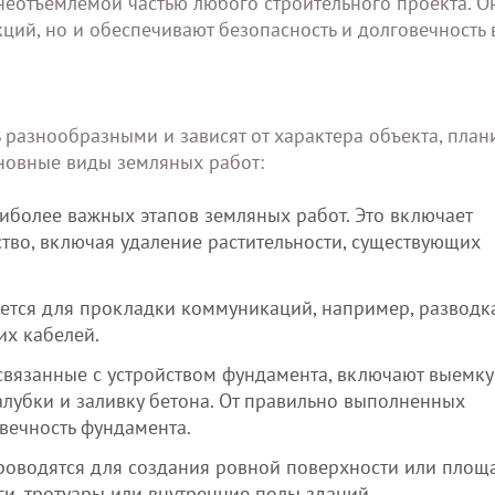
неотъемлемой частью любого строительного проекта. О
ций, но и обеспечивают безопасность и долговечность 
ь разнообразными и зависят от характера объекта, пла
сновные виды земляных работ:
аиболее важных этапов земляных работ. Это включает
ьство, включая удаление растительности, существующих
ется для прокладки коммуникаций, например, разводк
их кабелей.
 связанные с устройством фундамента, включают выемку
палубки и заливку бетона. От правильно выполненных
вечность фундамента.
проводятся для создания ровной поверхности или площ
и, тротуары или внутренние полы зданий.