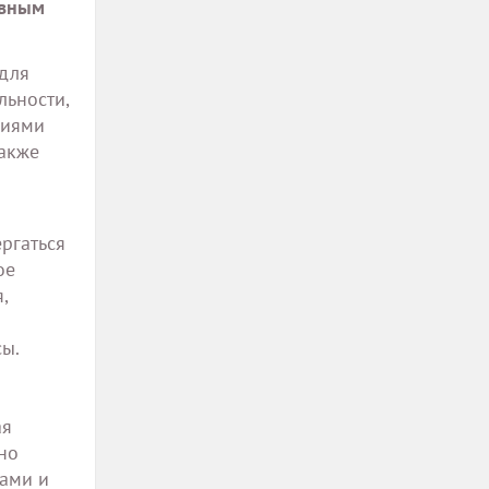
овным
для
льности,
ниями
также
ргаться
ое
,
сы.
ая
но
лами и