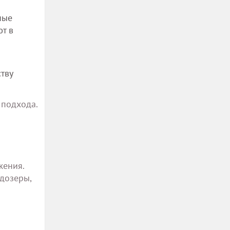
ные
т в
тву
 подхода.
жения.
дозеры,