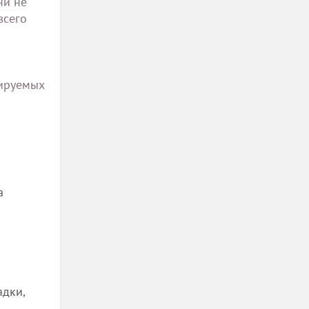
ни не
всего
нируемых
а
адки,