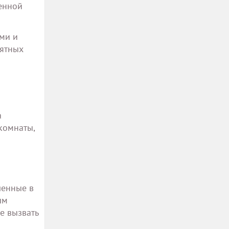
енной
ми и
иятных
а
комнаты,
ленные в
ым
е вызвать