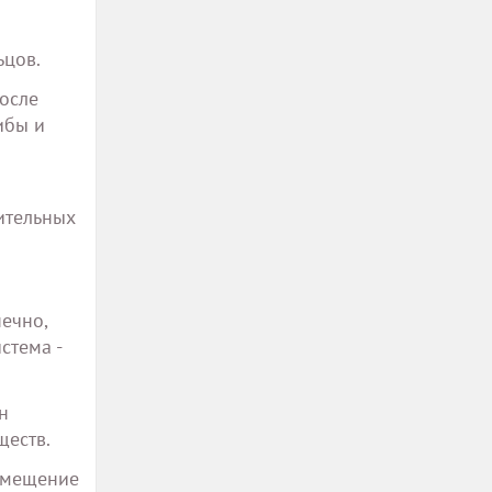
ьцов.
осле
ибы и
ительных
ечно,
стема -
н
ществ.
помещение