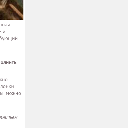
нная
вый
ебующий
полнить
ажно
олонки
ны, можно
и
отничьем