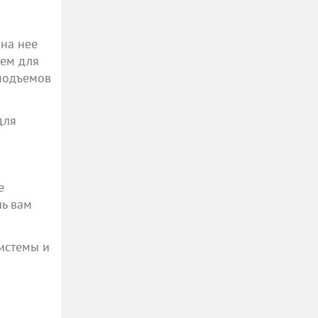
 на нее
чем для
 подъемов
для
е
чь вам
истемы и