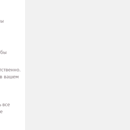
мы
обы
тственно.
 в вашем
 все
е