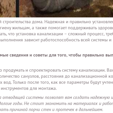
й строительства дома. Надежная и правильно установле
игиену жильцам, а также помогает поддерживать здоро
ь, что установка канализации – сложный процесс, тр
 выполнения зависит работоспособность всей системы и
мые сведения и советы для того, чтобы правильно вы
о продумать и спроектировать систему канализации. В
количество санузлов, расстояния до канализационной к
х вод. Только после того, как все параметры будут учте
 инструментов для монтажа.
ка отводящей системы позволят вам создать надежную 
долгие годы. Не стоит экономить на материалах и раб
ть причиной порчи стен и протечек в дальнейшем.