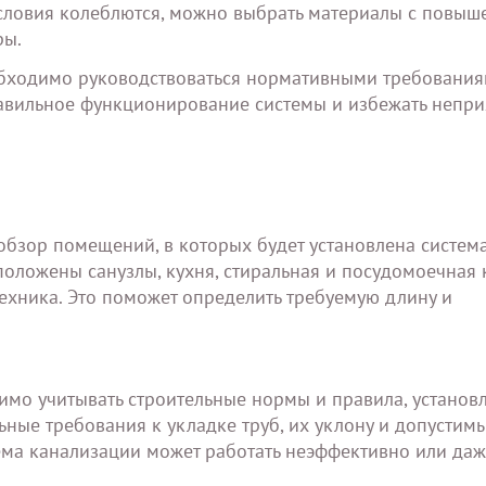
словия колеблются, можно выбрать материалы с повыш
ры.
обходимо руководствоваться нормативными требования
равильное функционирование системы и избежать непр
обзор помещений, в которых будет установлена систем
положены санузлы, кухня, стиральная и посудомоечная 
нтехника. Это поможет определить требуемую длину и
мо учитывать строительные нормы и правила, установ
ные требования к укладке труб, их уклону и допустим
ма канализации может работать неэффективно или даж