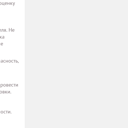
оценку
ля. Не
ка
не
асность,
провести
овки.
ости.