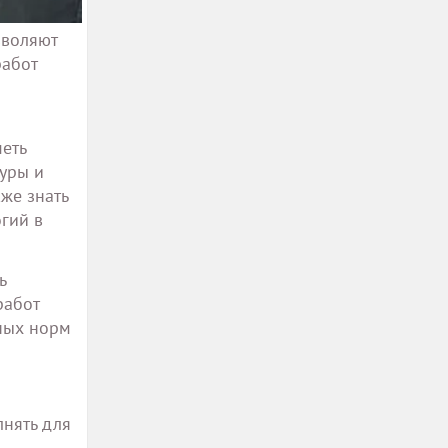
зволяют
работ
еть
туры и
же знать
гий в
ь
работ
ных норм
лнять для