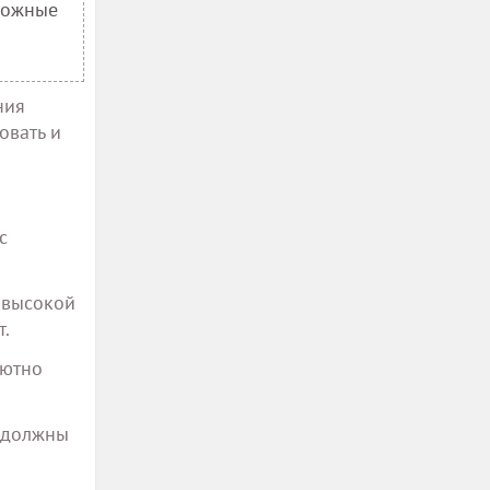
можные
ния
овать и
с
 высокой
т.
лютно
и должны