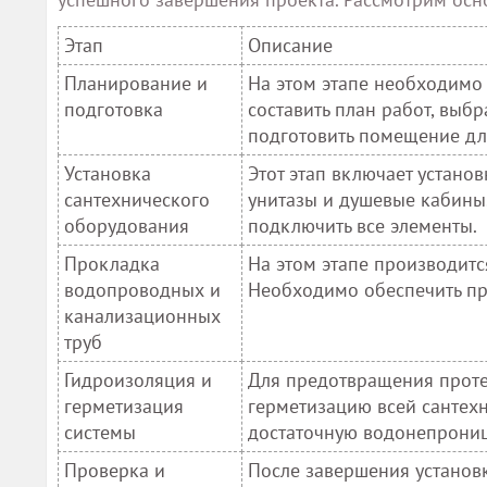
Этап
Описание
Планирование и
На этом этапе необходимо 
подготовка
составить план работ, выб
подготовить помещение для
Установка
Этот этап включает устано
сантехнического
унитазы и душевые кабины
оборудования
подключить все элементы.
Прокладка
На этом этапе производит
водопроводных и
Необходимо обеспечить пра
канализационных
труб
Гидроизоляция и
Для предотвращения прот
герметизация
герметизацию всей сантехн
системы
достаточную водонепрониц
Проверка и
После завершения установ