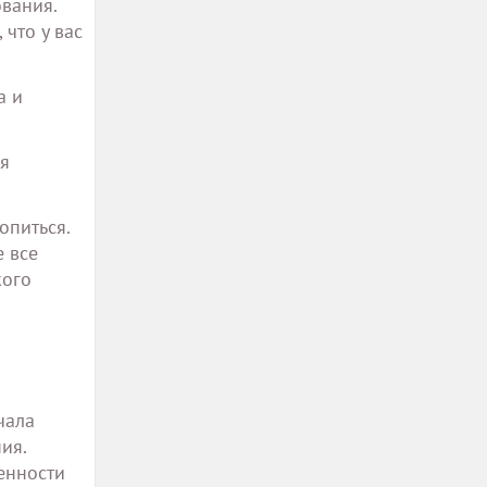
вания.
 что у вас
а и
ия
опиться.
 все
кого
чала
ия.
енности