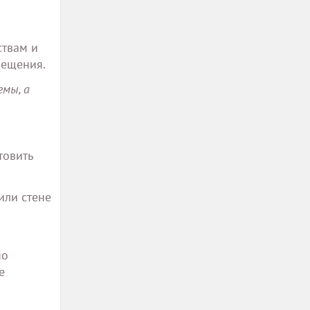
ствам и
мещения.
мы, а
товить
или стене
но
е