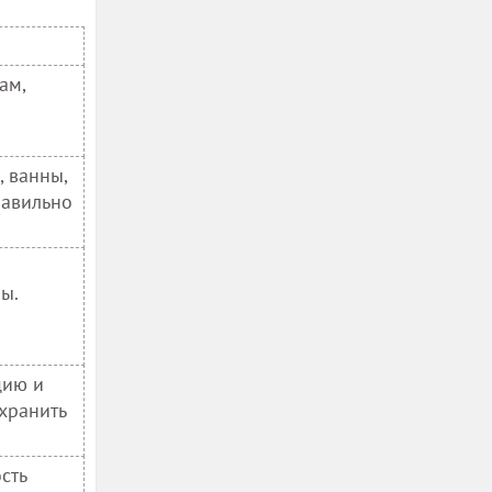
ам,
, ванны,
равильно
ы.
цию и
хранить
сть