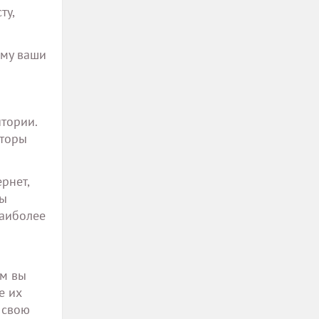
ту,
ому ваши
тории.
кторы
рнет,
вы
наиболее
ом вы
е их
 свою