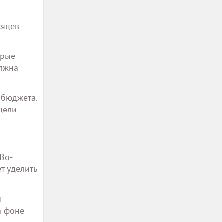
сяцев
орые
олжна
 бюджета.
цели
Во-
т уделить
и
а фоне