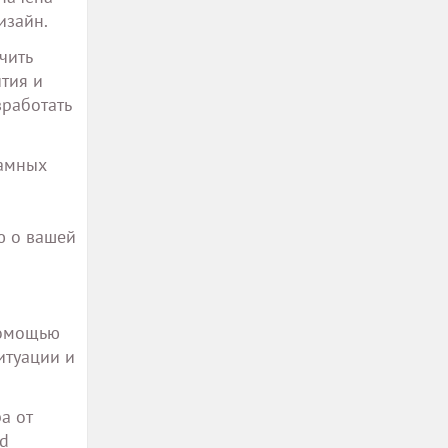
изайн.
чить
тия и
зработать
ламных
ю о вашей
помощью
итуации и
а от
nd