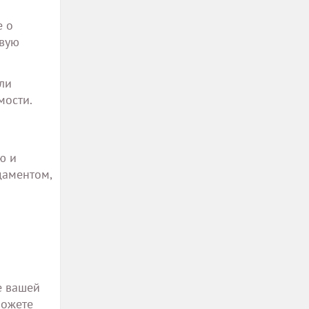
е о
овую
ли
мости.
ю и
даментом,
е вашей
можете