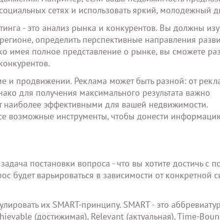
 социальных сетях и использовать яркий, молодежный д
инга - это анализ рынка и конкурентов. Вы должны изу
регионе, определить перспективные направления разви
ько имея полное представление о рынке, вы сможете ра
конкурентов.
ме и продвижении. Реклама может быть разной: от рек
нако для получения максимального результата важно
ут наиболее эффективными для вашей недвижимости.
все возможные инструменты, чтобы донести информаци
адача постановки вопроса - что вы хотите достичь с 
рос будет варьироваться в зависимости от конкретной с
лировать их SMART-принципу. SMART - это аббревиатур
chievable (достижимая), Relevant (актуальная), Time-Bou