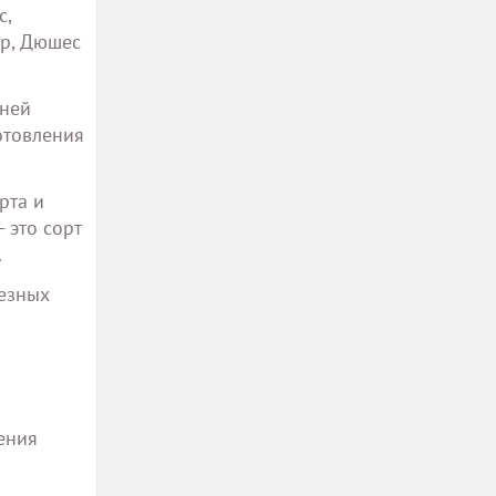
с,
ер, Дюшес
иней
отовления
рта и
 это сорт
.
лезных
ения