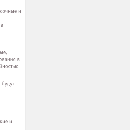
 сочные и
 в
ые,
ования в
айностью
 будут
кие и