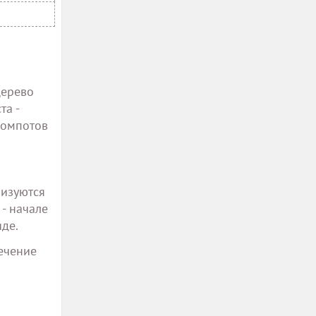
Дерево
та -
компотов
ризуются
- начале
де.
ечение