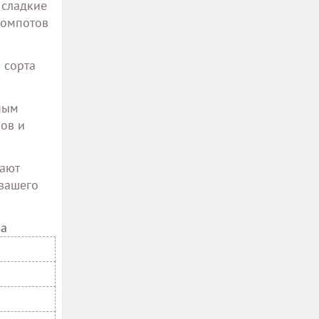
 сладкие
компотов
 сорта
ным
ков и
дают
 вашего
ва