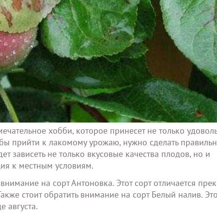
ечательное хобби, которое принесет не только удоволь
обы прийти к лакомому урожаю, нужно сделать правиль
ет зависеть не только вкусовые качества плодов, но и
ция к местным условиям.
 внимание на сорт Антоновка. Этот сорт отличается пре
акже стоит обратить внимание на сорт Белый налив. Эт
е августа.