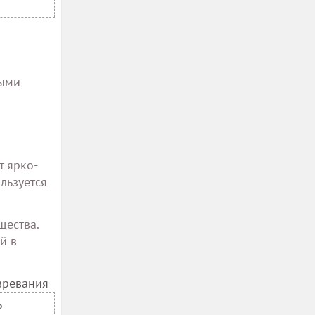
ными
т ярко-
льзуется
щества.
й в
зревания
ь