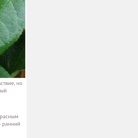
ствие, но
ный
красным
о ранний