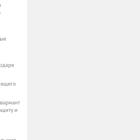
и
ю
ные
годаря
оящего
 вариант
ащиту и
ольшую