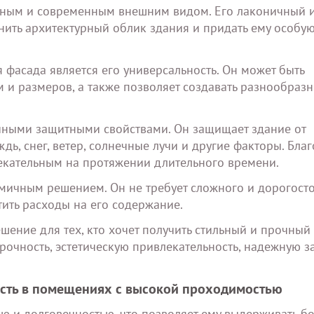
льным и современным внешним видом. Его лаконичный 
нить архитектурный облик здания и придать ему особу
фасада является его универсальность. Он может быть
 и размеров, а также позволяет создавать разнообраз
ичными защитными свойствами. Он защищает здание от
дь, снег, ветер, солнечные лучи и другие факторы. Бла
лекательным на протяжении длительного времени.
омичным решением. Он не требует сложного и дорогост
тить расходы на его содержание.
ешение для тех, кто хочет получить стильный и прочный
рочность, эстетическую привлекательность, надежную з
ость в помещениях с высокой проходимостью
ю и долговечностью, что позволяет ему выдерживать б