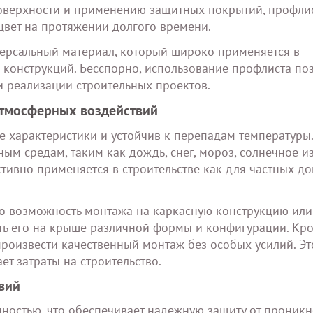
поверхности и применению защитных покрытий, профли
цвет на протяжении долгого времени.
версальный материал, который широко применяется в
 конструкций. Бесспорно, использование профлиста по
и реализации строительных проектов.
атмосферных воздействий
 характеристики и устойчив к перепадам температуры
ым средам, таким как дождь, снег, мороз, солнечное и
ктивно применяется в строительстве как для частных до
го возможность монтажа на каркасную конструкцию ил
ить его на крыше различной формы и конфигурации. Кро
произвести качественный монтаж без особых усилий. Эт
т затраты на строительство.
вий
ностью, что обеспечивает надежную защиту от проник