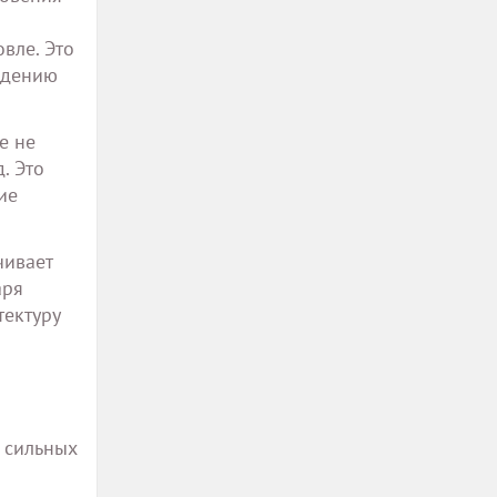
вле. Это
ждению
е не
. Это
ие
чивает
аря
тектуру
и сильных