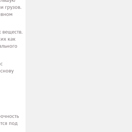
и грузов.
ивном
 веществ.
их как
ального
 с
основу
рочность
тся под