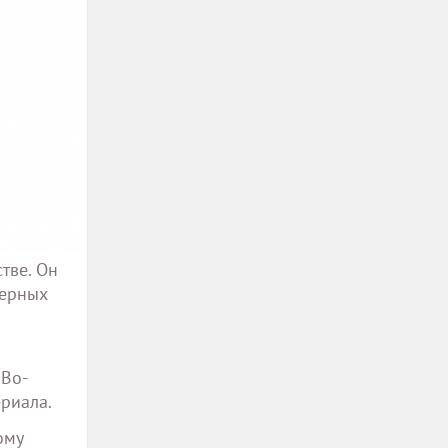
тве. Он
ферных
 Во-
ериала.
ому