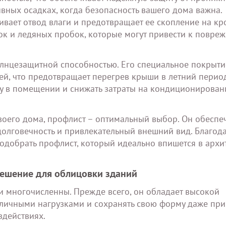
ивных осадках, когда безопасность вашего дома важна.
вает отвод влаги и предотвращает ее скопление на кро
ок и ледяных пробок, которые могут привести к повре
лнцезащитной способностью. Его специальное покрыти
й, что предотвращает перегрев крыши в летний период
у в помещении и снижать затраты на кондиционирован
оего дома, профлист – оптимальный выбор. Он обеспе
долговечность и привлекательный внешний вид. Благод
одобрать профлист, который идеально впишется в архи
решение для облицовки зданий
 многочисленны. Прежде всего, он обладает высокой
азличными нагрузками и сохранять свою форму даже пр
здействиях.