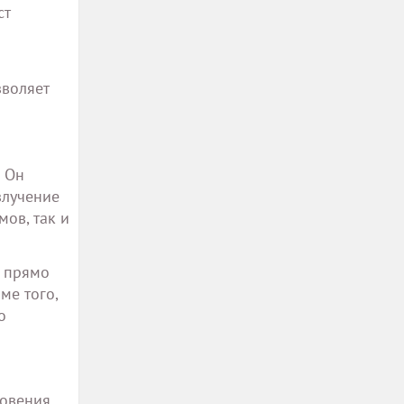
ст
зволяет
. Он
злучение
мов, так и
и прямо
ме того,
о
новения