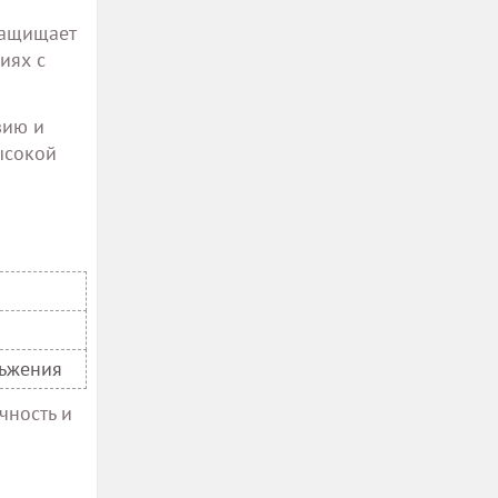
защищает
иях с
зию и
ысокой
льжения
чность и