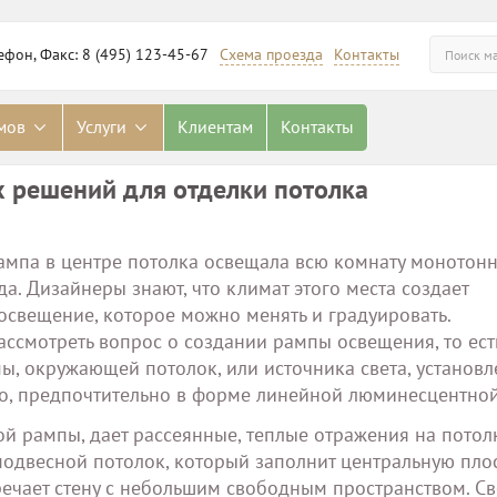
ефон, Факс: 8 (495) 123-45-67
Схема проезда
Контакты
омов
Услуги
Клиентам
Контакты
х решений для отделки потолка
лампа в центре потолка освещала всю комнату монотон
да. Дизайнеры знают, что климат этого места создает
освещение, которое можно менять и градуировать.
рассмотреть вопрос о создании рампы освещения, то ест
ы, окружающей потолок, или источника света, установл
го, предпочтительно в форме линейной люминесцентно
кой рампы, дает рассеянные, теплые отражения на потол
 подвесной потолок, который заполнит центральную пло
речает стену с небольшим свободным пространством. Све