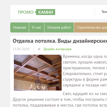
Тел
Главная
О нас
Галерея работ
Строительство д
Отделка потолка. Виды дизайнерски
13.05.2020
Дизайн интерьера
Времена, когда одна 
светом, прошли навсег
приглушенное, теплое 
Следовательно, стоит 
структуры в форме рам
середине и позади не
Свет, идущий из-за та
Другое решение состоит в том, чтобы построить
потолка, поддерживая в местах, где потолок вст