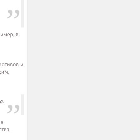
имер, в
мотивов и
ким,
а.
ая
тва.