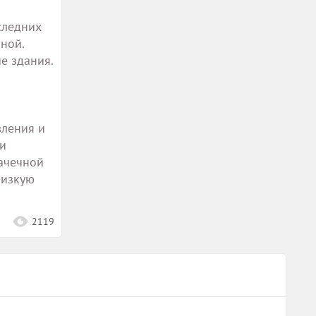
следних
ной.
е здания.
вления и
ки
рачечной
низкую
2119