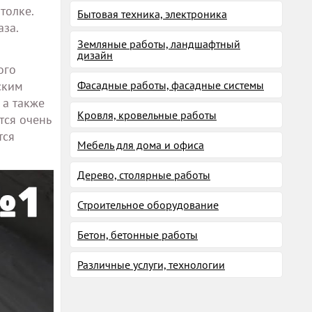
толке.
Бытовая техника, электроника
аза.
Земляные работы, ландшафтный
дизайн
ого
ским
Фасадные работы, фасадные системы
 а также
Кровля, кровельные работы
тся очень
тся
Мебель для дома и офиса
Дерево, столярные работы
Строительное оборудование
Бетон, бетонные работы
Различные услуги, технологии