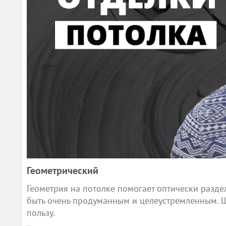
Геометрический
Геометрия на потолке помогает оптически разде
быть очень продуманным и целеустремленным. Шт
пользу.