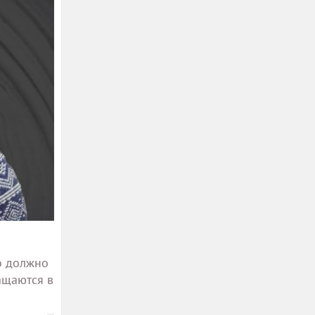
о должно
ащаются в