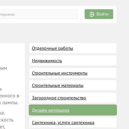
Войти
Отделочные работы
Недвижимость
ным
Строительные инструменты
Строительные материалы
ь
енного в
Загородное строительство
й лампы.
Дизайн интерьера
ке.
скость
Сантехника, услуги сантехника
т,