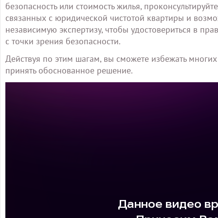
безопасность или стоимость жилья, проконсультируйте
связанных с юридической чистотой квартиры и возм
независимую экспертизу, чтобы удостовериться в пра
с точки зрения безопасности.
Действуя по этим шагам, вы сможете избежать многих
принять обоснованное решение.