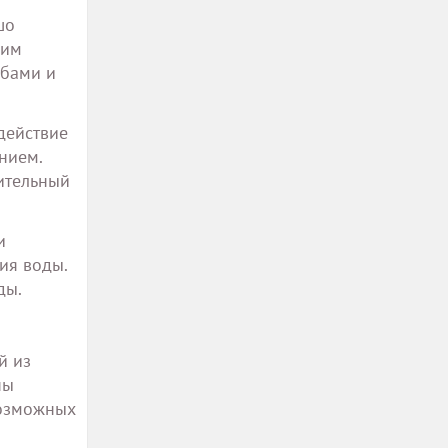
шо
гим
убами и
действие
нием.
ительный
и
ия воды.
ды.
й из
ны
возможных