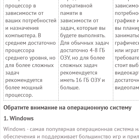
процессор в
оперативной
зависимо
зависимости от
памяти в
потребно
ваших потребностей
зависимости от
графике и
и назначения
задач, которые вы
вы плани
компьютера. В
будете выполнять.
занимать
среднем достаточно
Для обычных задач
графичес
процессора
достаточно 4-8 ГБ
или играт
среднего уровня, но
ОЗУ, но для более
требоват
для более сложных
сложных задач
стоит вы
задач
рекомендуется
видеокарт
рекомендуется
иметь 16 ГБ ОЗУ и
достаточ
более мощный
больше.
видеопам
процессор.
Обратите внимание на операционную систему
1. Windows
Windows - самая популярная операционная система 
обеспечения и поддерживает большинство игр и прил