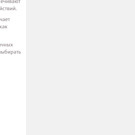
печивают
йствий.
чает
как
ичных
выбирать