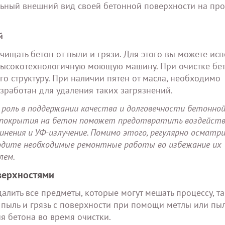
ельный внешний вид своей бетонной поверхности на пр
й
чищать бетон от пыли и грязи. Для этого вы можете исп
высокотехнологичную моющую машину. При очистке бет
го структуру. При наличии пятен от масла, необходимо
азработан для удаления таких загрязнений.
роль в поддержании качества и долговечности бетонно
о покрытия на бетон поможет предотвратить воздейст
динения и УФ-излучение. Помимо этого, регулярно осматр
водите необходимые ремонтные работы во избежание их
лем.
верхностями
алить все предметы, которые могут мешать процессу, та
 пыль и грязь с поверхности при помощи метлы или пыл
я бетона во время очистки.