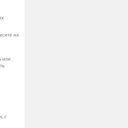
их
есите их
ь или
ть
, с