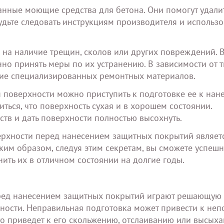
нные моющие средства для бетона. Они помогут удалит
удьте следовать инструкциям производителя и использо
е на наличие трещин, сколов или других повреждений. В
но принять меры по их устранению. В зависимости от 
ние специализированных ремонтных материалов.
 поверхности можно приступить к подготовке ее к нан
ться, что поверхность сухая и в хорошем состоянии.
ств и дать поверхности полностью высохнуть.
ерхности перед нанесением защитных покрытий являет
аким образом, следуя этим секретам, вы сможете успеш
ить их в отличном состоянии на долгие годы.
еред нанесением защитных покрытий играют решающую 
ности. Неправильная подготовка может привести к неп
о приведет к его скольжению, отслаиванию или высыха