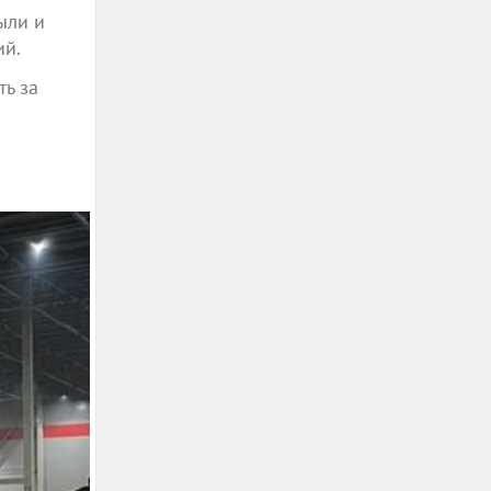
ыли и
ий.
ть за
ы