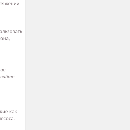
отяжении
ользовать
она,
й
вие
ивайте
кие как
есоса.