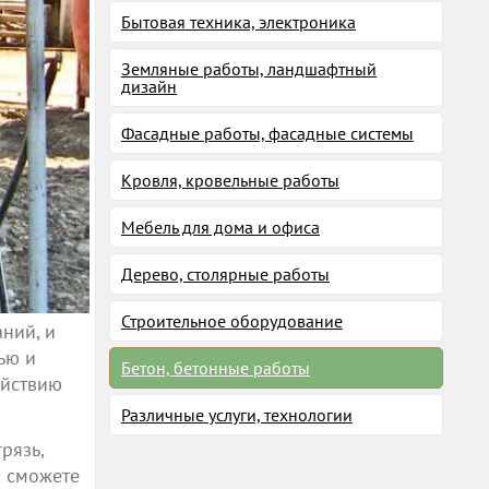
Бытовая техника, электроника
Земляные работы, ландшафтный
дизайн
Фасадные работы, фасадные системы
Кровля, кровельные работы
Мебель для дома и офиса
Дерево, столярные работы
Строительное оборудование
ний, и
ью и
Бетон, бетонные работы
ействию
Различные услуги, технологии
рязь,
ы сможете