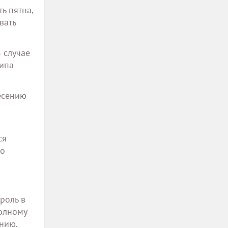
ь пятна,
вать
 случае
типа
есению
ся
но
роль в
олному
нию.