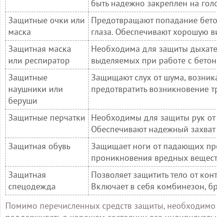
быть надежно закреплен на голо
Защитные очки или
Предотвращают попадание бетон
маска
глаза. Обеспечивают хорошую в
Защитная маска
Необходима для защиты дыхател
или респиратор
выделяемых при работе с бетон
Защитные
Защищают слух от шума, возник
наушники или
предотвратить возникновение т
беруши
Защитные перчатки
Необходимы для защиты рук от 
Обеспечивают надежный захват 
Защитная обувь
Защищает ноги от падающих пред
проникновения вредных вещест
Защитная
Позволяет защитить тело от ко
спецодежда
Включает в себя комбинезон, бр
Помимо перечисленных средств защиты, необходимо т