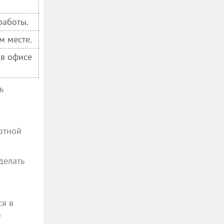
работы.
м месте.
 в офисе
ь
ртной
делать
ся в
о