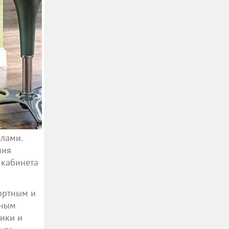
елами.
ния
 кабинета
ортным и
ьным
ики и