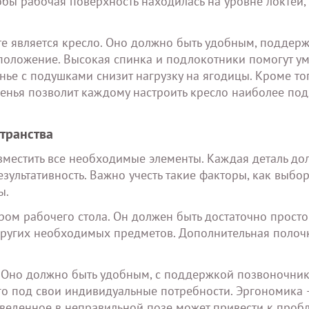
тобы рабочая поверхность находилась на уровне локтей,
 является кресло. Оно должно быть удобным, поддерж
положение. Высокая спинка и подлокотники помогут у
нье с подушками снизит нагрузку на ягодицы. Кроме тог
иденья позволит каждому настроить кресло наиболее п
транства
зместить все необходимые элементы. Каждая деталь до
езультативность. Важно учесть такие факторы, как выбо
ы.
ром рабочего стола. Он должен быть достаточно прост
других необходимых предметов. Дополнительная полоч
 Оно должно быть удобным, с поддержкой позвоночник
го под свои индивидуальные потребности. Эргономика 
оведенное в неправильной позе может привести к проб