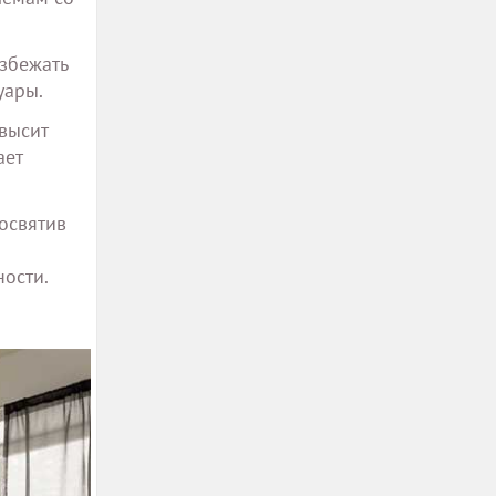
избежать
уары.
высит
ает
освятив
ности.