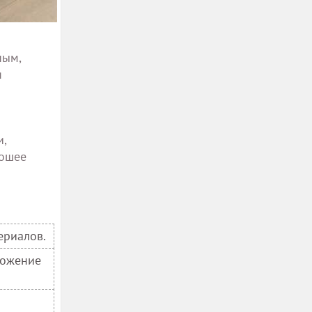
ным,
я
и,
рошее
ериалов.
ложение