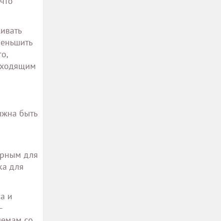
 что
ивать
меньшить
о,
одходящим
лжна быть
р
орным для
ка для
а и
–
лемам со