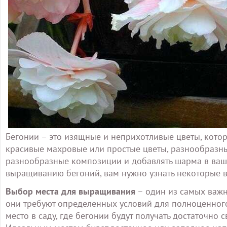
Бегонии – это изящные и неприхотливые цветы, котор
красивые махровые или простые цветы, разнообразны
разнообразные композиции и добавлять шарма в вашу 
выращиванию бегоний, вам нужно узнать некоторые в
Выбор места для выращивания
– один из самых важн
они требуют определенных условий для полноценного
место в саду, где бегонии будут получать достаточно 