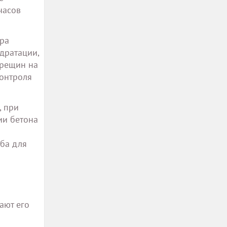
часов
ура
дратации,
трещин на
контроля
, при
ии бетона
ба для
ают его