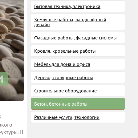
Бытовая техника, электроника
Земляные работы, ландшафтный
дизайн
Фасадные работы, фасадные системы
Кровля, кровельные работы
Мебель для дома и офиса
Дерево, столярные работы
Строительное оборудование
Бетон, бетонные работы
й
Различные услуги, технологии
акого
уктуры. В