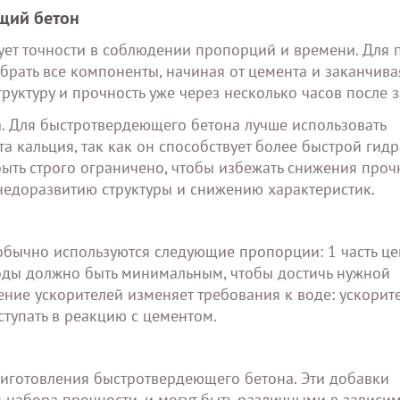
щий бетон
ет точности в соблюдении пропорций и времени. Для 
рать все компоненты, начиная от цемента и заканчива
руктуру и прочность уже через несколько часов после з
а. Для быстротвердеющего бетона лучше использовать
 кальция, так как он способствует более быстрой гидр
ыть строго ограничено, чтобы избежать снижения проч
недоразвитию структуры и снижению характеристик.
бычно используются следующие пропорции: 1 часть це
воды должно быть минимальным, чтобы достичь нужной
ение ускорителей изменяет требования к воде: ускорит
ступать в реакцию с цементом.
риготовления быстротвердеющего бетона. Эти добавки
набора прочности, и могут быть различными в зависим