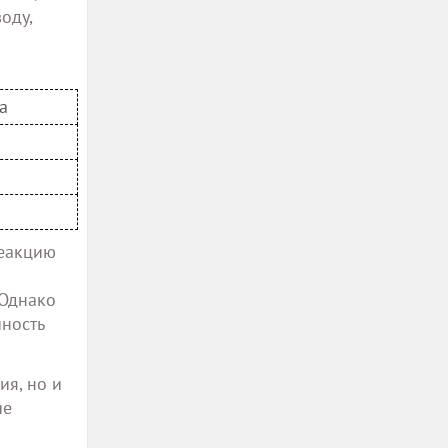
оду,
а
реакцию
 Однако
чность
ия, но и
ие