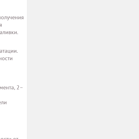
получения
я
аливки.
атации.
ности
мента, 2–
ели
ости от