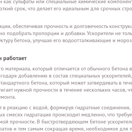
и как сульфаты или специальные химические компонент
откий срок, что делает его идеальным для срочных стр
ации, обеспечивая прочность и долговечность конструк
но подобрать пропорции и добавки. Ускорители не тол
руктуру бетона, улучшая его водоотталкивающие и моро
н работает
о материала, который отличается от обычного бетона 
агодаря добавлению в состав специальных ускорителей,
тандартного бетона, который может затвердевать в теч
игает нужной прочности в течение нескольких часов, ч
емонта.
ет в реакцию с водой, формируя гидратные соединения,
ых смесях гидратация происходит медленно, что требуе
мой прочности. В быстротвердеющем бетоне ускорител
дратов и тем самым сокращая время, необходимое для 