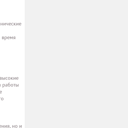
анические
о время
 высокие
я работы
е
го
ния, но и