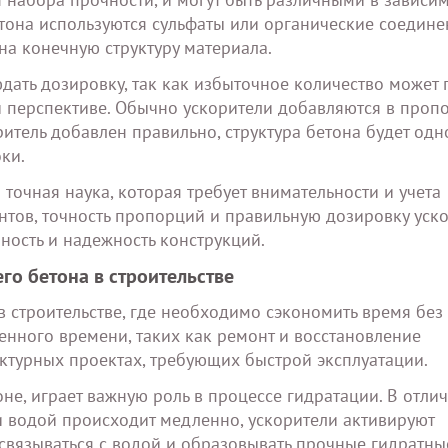
тона используются сульфаты или органические соедине
на конечную структуру материала.
ать дозировку, так как избыточное количество может 
 перспективе. Обычно ускорители добавляются в проп
ритель добавлен правильно, структура бетона будет од
ки.
точная наука, которая требует внимательности и учета
тов, точность пропорций и правильную дозировку уско
ность и надежность конструкций.
о бетона в строительстве
 строительстве, где необходимо сэкономить время без
ченного времени, таких как ремонт и восстановление
ктурных проектах, требующих быстрой эксплуатации.
е, играет важную роль в процессе гидратации. В отлич
и водой происходит медленно, ускорители активируют
связываться с водой и образовывать прочные гидратны