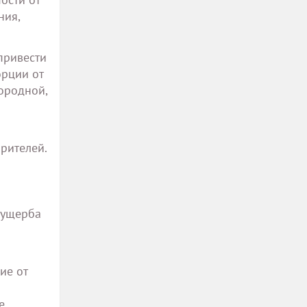
ния,
привести
орции от
нородной,
рителей.
 ущерба
ие от
е