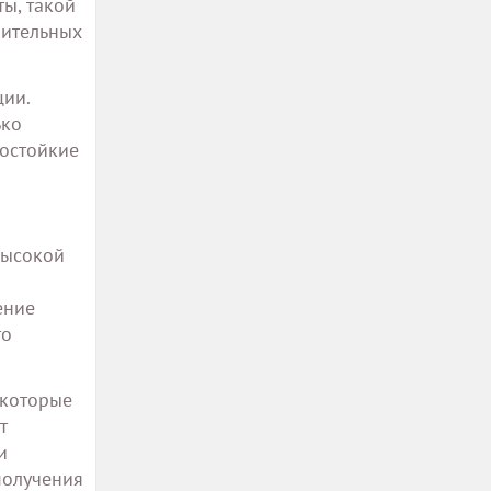
ы, такой
оительных
ции.
ько
зостойкие
высокой
ение
то
 которые
т
и
получения