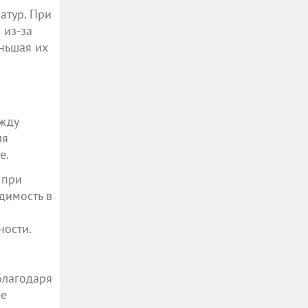
атур. При
 из-за
ньшая их
ежду
ля
е.
 при
димость в
ности.
Благодаря
ее