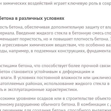
и и химических воздействий играет ключевую роль в сох
бетона в различных условиях
ость бетона, обеспечивая дополнительную защиту от вл
ериала. Введение жидкого стекла в бетонную смесь спо
еньшает пористость, но и повышает плотность бетона. 
и агрессивным химическим веществам, что особенно ва
воды, например, в подземных конструкциях, фундамента
стицами бетона, что способствует более прочной связи
бетон становится устойчивым к деформациям и
лаги. В условиях постоянной влажности или цикличес
затопляемых районах, использование жидкого стекла в
ть и эксплуатационные характеристики.
ысокими уровнями осадков или в строительстве объектов
менному разрушению обычного бетона. В комбинации с
м решением для создания бетона, способного выдержи