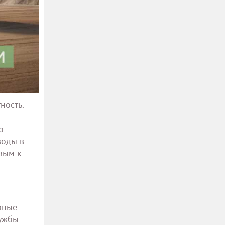
ность.
о
воды в
вым к
рные
лужбы