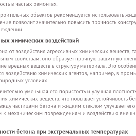
сть в частых ремонтах.
троительных объектов рекомендуется использовать жид
шение позволит значительно повысить прочность констр
реждений.
вных химических воздействий
она от воздействия агрессивных химических веществ, т
льным свойствам, оно образует прочную защитную плен
ие вредных веществ в структуру материала. Это особе
ся воздействию химических агентов, например, в про
природных условиях.
чительно уменьшая его пористость и улучшая плотност
ния химических веществ, что повышает устойчивость бе
ежду частицами бетона и жидким стеклом улучшает его
вым к механическим повреждениям и воздействию внешн
чности бетона при экстремальных температурах