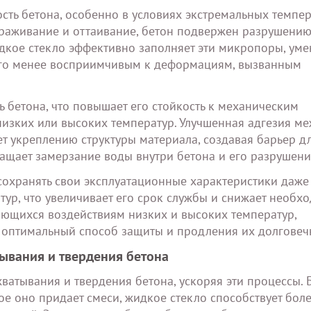
сть бетона, особенно в условиях экстремальных темпер
ораживание и оттаивание, бетон подвержен разрушению
кое стекло эффективно заполняет эти микропоры, уме
 его менее восприимчивым к деформациям, вызванным
ь бетона, что повышает его стойкость к механическим
зких или высоких температур. Улучшенная адгезия м
т укреплению структуры материала, создавая барьер д
ащает замерзание воды внутри бетона и его разрушени
 сохранять свои эксплуатационные характеристики даже
ур, что увеличивает его срок службы и снижает необхо
ающихся воздействиям низких и высоких температур,
 оптимальный способ защиты и продления их долговеч
тывания и твердения бетона
хватывания и твердения бетона, ускоряя эти процессы. 
ое оно придает смеси, жидкое стекло способствует бол