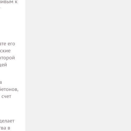
чивым к
ате его
еские
оторой
щей
я
бетонов,
 счет
делает
тва в