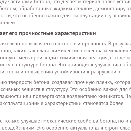
ду частицами бетона, что делает материал более устой
 бетоны, обработанные жидким стеклом, демонстрируют
ости, что особенно важно для эксплуатации в условиях
ителей.
шает его прочностные характеристики
ительно повышая его плотность и прочность. В результ
ров, таких как влага, химические вещества и механич
тонную смесь происходит химическая реакция, в ходе к
еся в структуре бетона. Это приводит к улучшению об
ористости и повышению устойчивости к разрушению.
ию твердости бетона, создавая прочную пленку, котора
ссивных веществ в структуру. Это особенно важно для 
лажности или подвергаются воздействию химикатов. За
о эксплуатационные характеристики становятся более
 только улучшает механические свойства бетона, но и 
воздействиям. Это особенно актуально для строительс