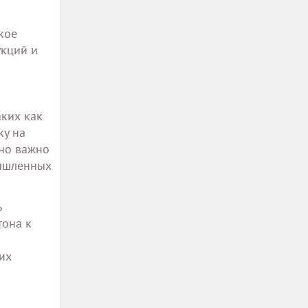
кое
укций и
аких как
ку на
нно важно
мышленных
ь
тона к
их