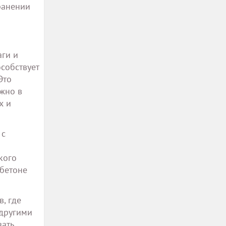
ранении
аги и
собствует
Это
жно в
х и
 с
кого
 бетоне
, где
 другими
вать