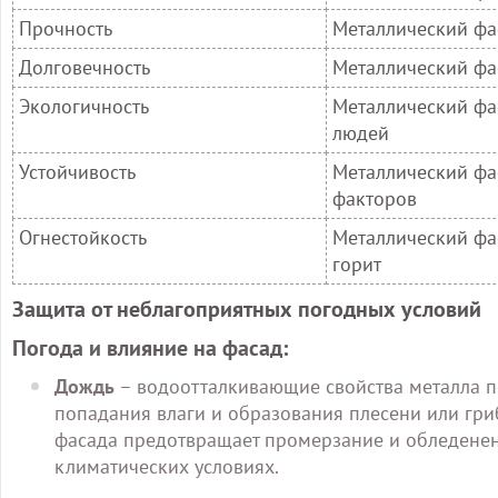
Прочность
Металлический фа
Долговечность
Металлический фа
Экологичность
Металлический фа
людей
Устойчивость
Металлический фа
факторов
Огнестойкость
Металлический фа
горит
Защита от неблагоприятных погодных условий
Погода и влияние на фасад:
Дождь
– водоотталкивающие свойства металла п
попадания влаги и образования плесени или гриб
фасада предотвращает промерзание и обледенен
климатических условиях.